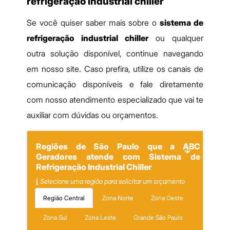
refrigeração industrial chiller
Se você quiser saber mais sobre o
sistema de
refrigeração industrial chiller
ou qualquer
outra solução disponível, continue navegando
em nosso site. Caso prefira, utilize os canais de
comunicação disponíveis e fale diretamente
com nosso atendimento especializado que vai te
auxiliar com dúvidas ou orçamentos.
Regiões de São Paulo que a ABC
Geradores atende com Sistema de
Refrigeração Industrial Chiller
Selecione uma região para solicitar um orçamento
Região Central
Zona Norte
Zona Oeste
Zona Sul
Zona Leste
Grande São Paulo