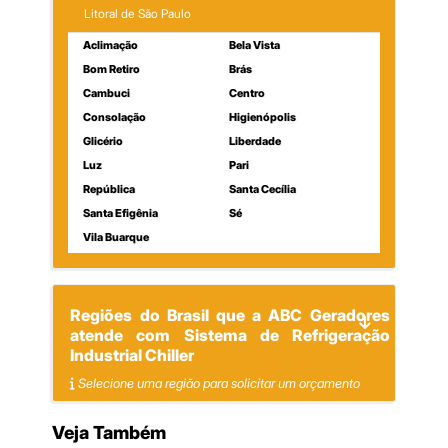
Litoral de São Paulo
Aclimação
Bela Vista
Bom Retiro
Brás
Cambuci
Centro
Consolação
Higienópolis
Glicério
Liberdade
Luz
Pari
República
Santa Cecília
Santa Efigênia
Sé
Vila Buarque
Regiões do Brasil que a ABC Geradores
atende com Sistema de Refrigeração
Industrial Chiller
Selecione uma região para solicitar um orçamento
Veja Também