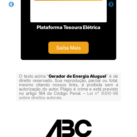
p
Plataforma Tesoura Elétrica
S
Saiba Mais
O texto acima "
Gerador de Energia Aluguel
" é de
direito reservado. Sua reprodução, parcial ou total,
mesmo citando nossos links, é proibida sem a
autorização do autor. Plágio é crime e está previsto
no artigo 184 do Código Penal. –
Lei n° 9.610-98
sobre direitos autorais
.