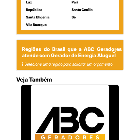
Luz
Pari
República
Santa Cecília
Santa Efigênia
Sé
Vila Buarque
Regiões do Brasil que a ABC Geradores
atende com Gerador de Energia Aluguel
Selecione uma região para solicitar um orçamento
Veja Também