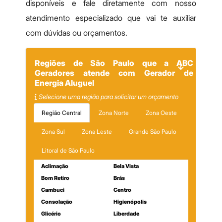
disponíveis e fale diretamente com nosso
atendimento especializado que vai te auxiliar
com dúvidas ou orçamentos.
Regiões de São Paulo que a ABC
Geradores atende com Gerador de
Energia Aluguel
Selecione uma região para solicitar um orçamento
Região Central
Zona Norte
Zona Oeste
Zona Sul
Zona Leste
Grande São Paulo
Litoral de São Paulo
Aclimação
Bela Vista
Bom Retiro
Brás
Cambuci
Centro
Consolação
Higienópolis
Glicério
Liberdade