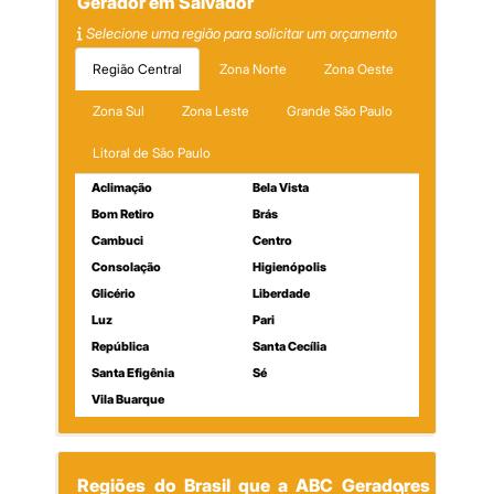
Gerador em Salvador
Selecione uma região para solicitar um orçamento
Região Central
Zona Norte
Zona Oeste
Zona Sul
Zona Leste
Grande São Paulo
Litoral de São Paulo
Aclimação
Bela Vista
Bom Retiro
Brás
Cambuci
Centro
Consolação
Higienópolis
Glicério
Liberdade
Luz
Pari
República
Santa Cecília
Santa Efigênia
Sé
Vila Buarque
Regiões do Brasil que a ABC Geradores