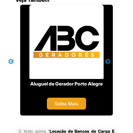
entos
Aluguel de Gerador Porto Alegre
P
Saiba Mais
O texto acima "
Locação de Bancos de Carga E