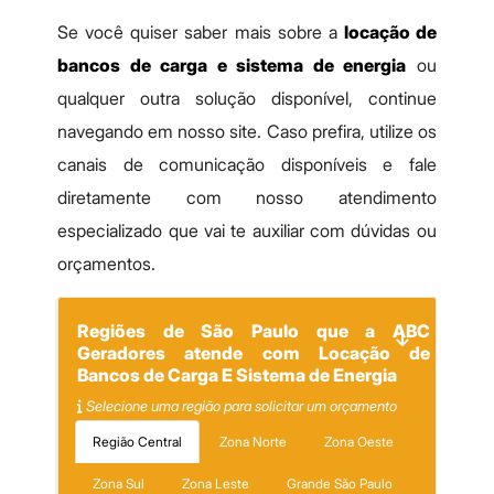
Se você quiser saber mais sobre a
locação de
bancos de carga e sistema de energia
ou
qualquer outra solução disponível, continue
navegando em nosso site. Caso prefira, utilize os
canais de comunicação disponíveis e fale
diretamente com nosso atendimento
especializado que vai te auxiliar com dúvidas ou
orçamentos.
Regiões de São Paulo que a ABC
Geradores atende com Locação de
Bancos de Carga E Sistema de Energia
Selecione uma região para solicitar um orçamento
Região Central
Zona Norte
Zona Oeste
Zona Sul
Zona Leste
Grande São Paulo