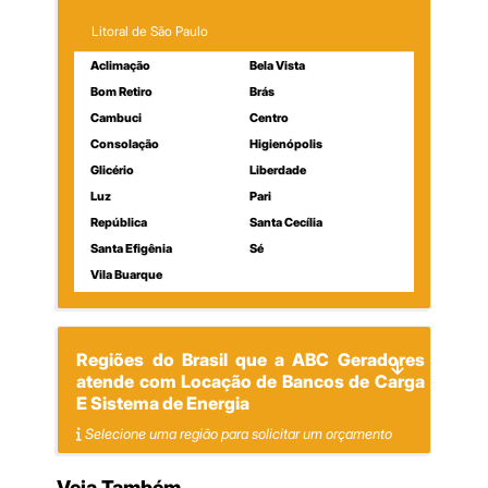
Litoral de São Paulo
Aclimação
Bela Vista
Bom Retiro
Brás
Cambuci
Centro
Consolação
Higienópolis
Glicério
Liberdade
Luz
Pari
República
Santa Cecília
Santa Efigênia
Sé
Vila Buarque
Regiões do Brasil que a ABC Geradores
atende com Locação de Bancos de Carga
E Sistema de Energia
Selecione uma região para solicitar um orçamento
Veja Também