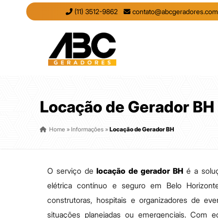
(11) 3512-9862
contato@abcgeradores.com
Locação de Gerador BH
Home
»
Informações
»
Locação de Gerador BH
O serviço de
locação de gerador BH
é a soluç
elétrica contínuo e seguro em Belo Horizont
construtoras, hospitais e organizadores de e
situações planejadas ou emergenciais. Com eq