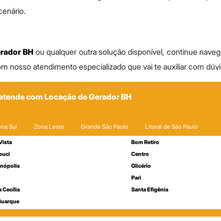
enário.
r
erador BH
ou qualquer outra solução disponível, continue navega
om nosso atendimento especializado que vai te auxiliar com dúv
 atende com Locação de Gerador BH
na Sul
Zona Leste
Grande São Paulo
Litoral de São Paulo
Vista
Bom Retiro
buci
Centro
enópolis
Glicério
Pari
 Cecília
Santa Efigênia
 Buarque