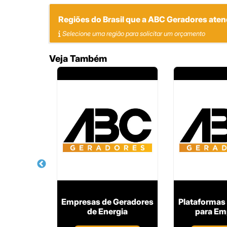
Regiões do Brasil que a ABC Geradores ate
Selecione uma região para solicitar um orçamento
Veja Também
lataforma
Empresas de Geradores
Plataformas 
rticulada
de Energia
para Em