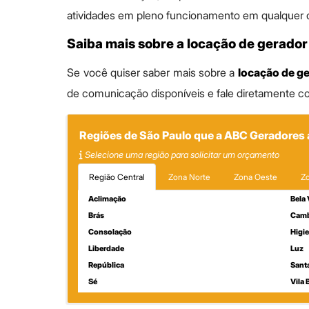
atividades em pleno funcionamento em qualquer c
Saiba mais sobre a locação de gerado
Se você quiser saber mais sobre a
locação de g
de comunicação disponíveis e fale diretamente c
Regiões de São Paulo que a ABC Geradores
Selecione uma região para solicitar um orçamento
Região Central
Zona Norte
Zona Oeste
Zo
Aclimação
Bela 
Brás
Cam
Consolação
Higi
Liberdade
Luz
República
Santa
Sé
Vila