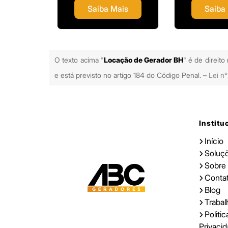
ais
Saiba Mais
Saiba
O texto acima "
Locação de Gerador BH
" é de direito
e está previsto no artigo 184 do Código Penal. –
Lei n°
Institu
Início
Soluç
Sobre
Conta
Blog
Traba
Politi
Privaci