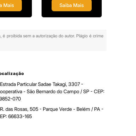
a Mais
Saiba Mais
Sa
, é proibida sem a autorização do autor. Plágio é crime
ocalização
Estrada Particular Sadae Takagi, 3307 -
ooperativa - São Bernardo do Campo / SP - CEP:
9852-070
R. das Rosas, 505 - Parque Verde - Belém / PA -
EP: 66633-165