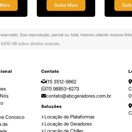
 Mais
Saiba Mais
Saib
 reservado. Sua reprodução, parcial ou total, mesmo citando nossos links
 9.610-98 sobre direitos autorais
.
cional
Contato
L
(11) 3512-9862
ões
(11) 98853-6273
C
 Nós
contato@abcgeradores.com.br
0
to
Soluções
C
Locação de Plataformas
lhe Conosco
Locação de Geradores
ca de
Locação de Chiller
dade