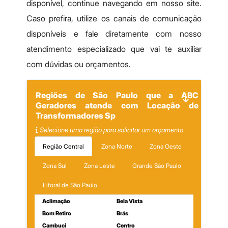
disponível, continue navegando em nosso site.
Caso prefira, utilize os canais de comunicação
disponíveis e fale diretamente com nosso
atendimento especializado que vai te auxiliar
com dúvidas ou orçamentos.
Regiões de São Paulo que a ABC
Geradores atende com Locação de
Transformadores Sp
Selecione uma região para solicitar um orçamento
Região Central
Zona Norte
Zona Oeste
Zona Sul
Zona Leste
Grande São Paulo
Litoral de São Paulo
Aclimação
Bela Vista
Bom Retiro
Brás
Cambuci
Centro