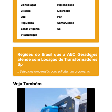
Consolação
Higienópolis
Glicério
Liberdade
Luz
Pari
República
Santa Cecília
Santa Efigênia
Sé
Vila Buarque
Regiões do Brasil que a ABC Geradores
atende com Locação de Transformadores
Sp
Selecione uma região para solicitar um orçamento
Veja Também