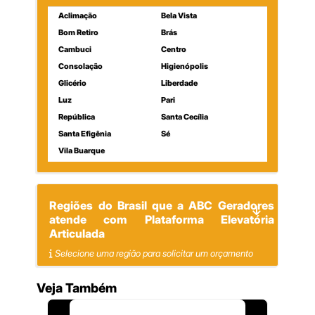
Aclimação
Bela Vista
Bom Retiro
Brás
Cambuci
Centro
Consolação
Higienópolis
Glicério
Liberdade
Luz
Pari
República
Santa Cecília
Santa Efigênia
Sé
Vila Buarque
Regiões do Brasil que a ABC Geradores
atende com Plataforma Elevatória
Articulada
Selecione uma região para solicitar um orçamento
Veja Também