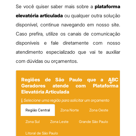
Se você quiser saber mais sobre a
plataforma
elevatória articulada
ou qualquer outra solução
disponível, continue navegando em nosso site.
Caso prefira, utilize os canais de comunicação
disponíveis e fale diretamente com nosso
atendimento especializado que vai te auxiliar
com dúvidas ou orçamentos.
Regiões de São Paulo que a ABC
Geradores atende com Plataforma
Elevatória Articulada
Selecione uma região para solicitar um orçamento
Região Central
Zona Norte
Zona Oeste
Zona Sul
Zona Leste
Grande São Paulo
Litoral de São Paulo