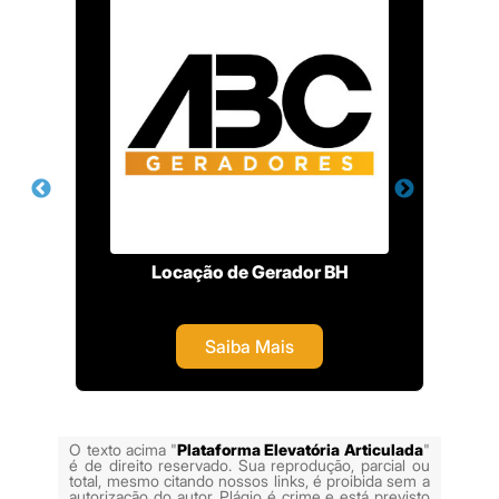
ue
Locação de Gerador BH
Saiba Mais
O texto acima "
Plataforma Elevatória Articulada
"
é de direito reservado. Sua reprodução, parcial ou
total, mesmo citando nossos links, é proibida sem a
autorização do autor. Plágio é crime e está previsto